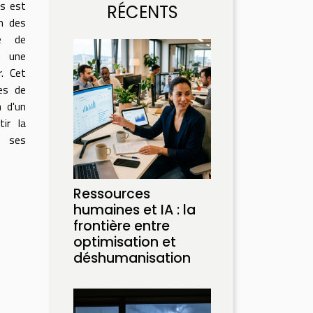
es est
RÉCENTS
on des
le de
u une
. Cet
res de
n d'un
ir la
 ses
Ressources
humaines et IA : la
frontière entre
optimisation et
déshumanisation