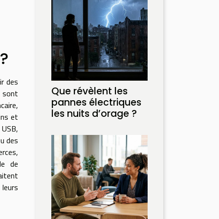
 ?
ir des
Que révèlent les
i sont
pannes électriques
caire,
les nuits d’orage ?
ins et
s USB,
ou des
erces,
lle de
aitent
 leurs