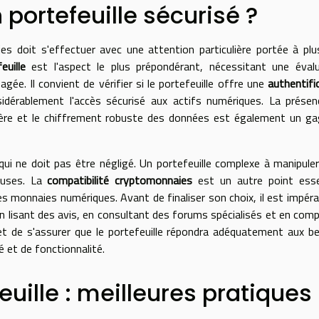
portefeuille sécurisé ?
es doit s'effectuer avec une attention particulière portée à plu
euille
est l'aspect le plus prépondérant, nécessitant une éval
agée. Il convient de vérifier si le portefeuille offre une
authentifi
idérablement l'accès sécurisé aux actifs numériques. La prése
lière et le chiffrement robuste des données est également un g
re qui ne doit pas être négligé. Un portefeuille complexe à manipule
euses. La
compatibilité cryptomonnaies
est un autre point esse
es monnaies numériques. Avant de finaliser son choix, il est impéra
n lisant des avis, en consultant des forums spécialisés et en com
t de s'assurer que le portefeuille répondra adéquatement aux b
é et de fonctionnalité.
euille : meilleures pratiques