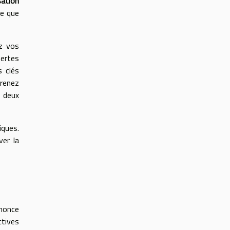
sation
se que
z vos
pertes
s clés
Prenez
à deux
iques.
ver la
nnonce
tives