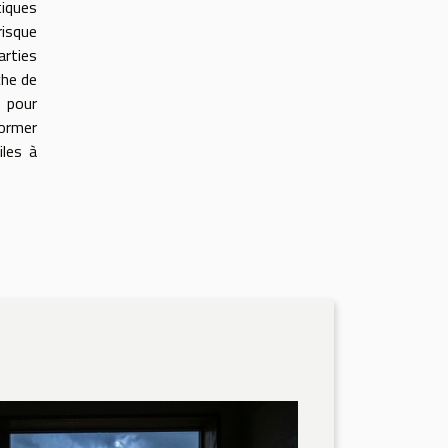
tiques
risque
arties
che de
s pour
former
iles à