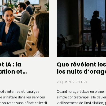
 IA : la
Que révèlent le
ation et
les nuits d’orag
23 juin 2026 09:58
bots internes et l’analyse
Quand l’orage éclate en pleine n
lle s’installe dans les services
simple contretemps, elle devien
it souvent sans débat collectif
vieillissement de l’installatio