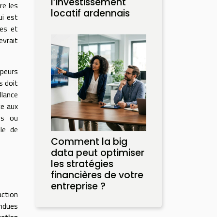
l’investissement
re les
locatif ardennais
ui est
xes et
evrait
ppeurs
s doit
llance
ce aux
es ou
lle de
Comment la big
data peut optimiser
les stratégies
financières de votre
entreprise ?
action
endues