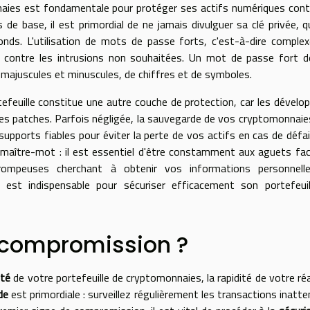
nnaies est fondamentale pour protéger ses actifs numériques cont
de base, il est primordial de ne jamais divulguer sa clé privée, q
fonds. L'utilisation de mots de passe forts, c'est-à-dire comple
t contre les intrusions non souhaitées. Un mot de passe fort d
 majuscules et minuscules, de chiffres et de symboles.
rtefeuille constitue une autre couche de protection, car les dévelo
des patches. Parfois négligée, la sauvegarde de vos cryptomonnaie
supports fiables pour éviter la perte de vos actifs en cas de défai
le maître-mot : il est essentiel d'être constamment aux aguets fa
rompeuses cherchant à obtenir vos informations personnell
s est indispensable pour sécuriser efficacement son portefeui
e compromission ?
ité
de votre portefeuille de cryptomonnaies, la rapidité de votre ré
de
est primordiale : surveillez régulièrement les transactions inatt