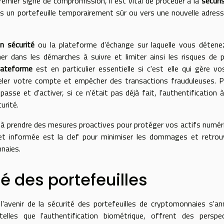
remier signe de compromission, il est vital de procéder à la
sécuri
ers un portefeuille temporairement sûr ou vers une nouvelle adres
n sécurité
ou la plateforme d'échange sur laquelle vous détene
r dans les démarches à suivre et limiter ainsi les risques de 
lateforme
est en particulier essentielle si c'est elle qui gère vo
geler votre compte et empêcher des transactions frauduleuses. 
e et d'activer, si ce n'était pas déjà fait, l'authentification 
urité.
 à prendre des mesures proactives pour protéger vos actifs numér
et informée est la clef pour minimiser les dommages et retrou
nnaies.
té des portefeuilles
 l'avenir de la sécurité des portefeuilles de cryptomonnaies s'a
lles que l'authentification biométrique, offrent des perspec