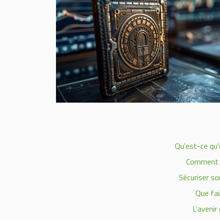
Qu'est-ce qu'
Comment ch
Sécuriser son
Que fai
L'avenir