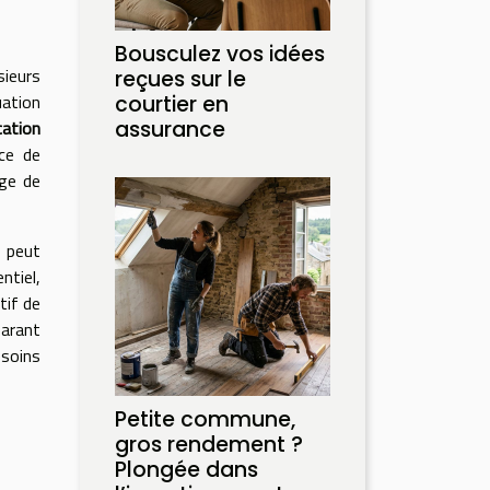
Bousculez vos idées
sieurs
reçues sur le
uation
courtier en
assurance
cation
nce de
age de
r peut
ntiel,
tif de
parant
esoins
Petite commune,
gros rendement ?
Plongée dans