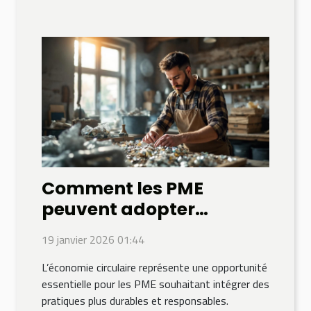
Comment les PME
peuvent adopter
l'économie circulaire ?
19 janvier 2026 01:44
L’économie circulaire représente une opportunité
essentielle pour les PME souhaitant intégrer des
pratiques plus durables et responsables.