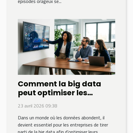
épisodes orageux se...
Comment la big data
peut optimiser les
stratégies financières de
23 avril 2026 09:38
votre entreprise ?
Dans un monde où les données abondent, il
devient essentiel pour les entreprises de tirer
parti de la big data afin d’optimiser leurs