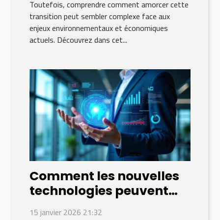
Toutefois, comprendre comment amorcer cette
transition peut sembler complexe face aux
enjeux environnementaux et économiques
actuels. Découvrez dans cet...
Comment les nouvelles
technologies peuvent
transformer la gestion
15 janvier 2026 21:32