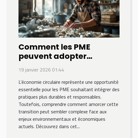
Comment les PME
peuvent adopter
l'économie circulaire ?
19 janvier 2026 01:44
L’économie circulaire représente une opportunité
essentielle pour les PME souhaitant intégrer des
pratiques plus durables et responsables.
Toutefois, comprendre comment amorcer cette
transition peut sembler complexe face aux
enjeux environnementaux et économiques
actuels. Découvrez dans cet...