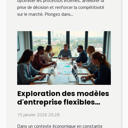
optimiser les processus internes, améliorer la
prise de décision et renforcer la compétitivité
sur le marché. Plongez dans...
Exploration des modèles
d'entreprise flexibles
pour surmonter les
15 janvier 2026 20:28
crises
Dans un contexte économique en constante