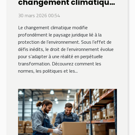
changement climatique
influence-t-il le droit de
30 mars 2026 00:54
l'environnement ?
Le changement climatique modifie
profondément le paysage juridique lié à la
protection de l’environnement. Sous l’effet de
défis inédits, le droit de l’environnement évolue
pour s’adapter à une réalité en perpétuelle
transformation. Découvrez comment les
normes, les politiques et les...