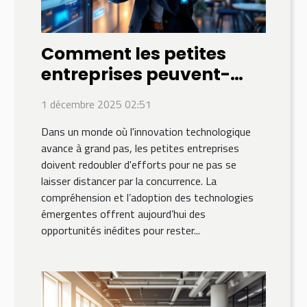
Comment les petites
entreprises peuvent-
elles tirer parti des
1 décembre 2025 02:51
technologies
Dans un monde où l'innovation technologique
émergentes pour rester
avance à grand pas, les petites entreprises
compétitives ?
doivent redoubler d'efforts pour ne pas se
laisser distancer par la concurrence. La
compréhension et l’adoption des technologies
émergentes offrent aujourd’hui des
opportunités inédites pour rester...