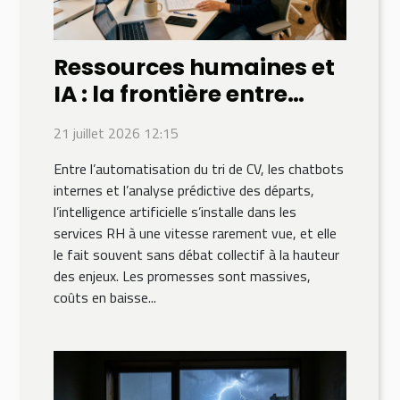
Ressources humaines et
IA : la frontière entre
optimisation et
21 juillet 2026 12:15
déshumanisation
Entre l’automatisation du tri de CV, les chatbots
internes et l’analyse prédictive des départs,
l’intelligence artificielle s’installe dans les
services RH à une vitesse rarement vue, et elle
le fait souvent sans débat collectif à la hauteur
des enjeux. Les promesses sont massives,
coûts en baisse...