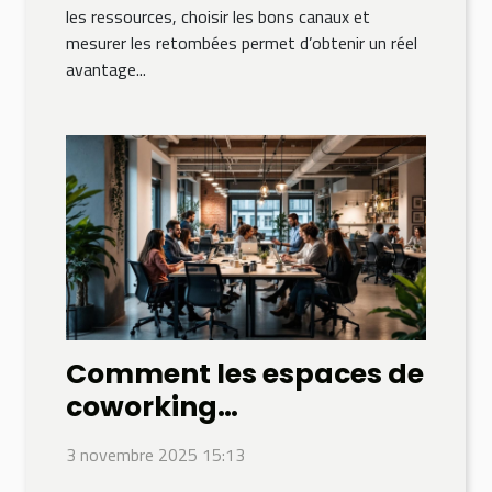
les ressources, choisir les bons canaux et
mesurer les retombées permet d’obtenir un réel
avantage...
Comment les espaces de
coworking
transforment-ils le
3 novembre 2025 15:13
monde des affaires ?