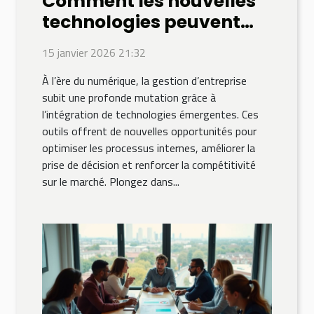
Comment les nouvelles
technologies peuvent
transformer la gestion
15 janvier 2026 21:32
d'entreprise ?
À l’ère du numérique, la gestion d’entreprise
subit une profonde mutation grâce à
l’intégration de technologies émergentes. Ces
outils offrent de nouvelles opportunités pour
optimiser les processus internes, améliorer la
prise de décision et renforcer la compétitivité
sur le marché. Plongez dans...