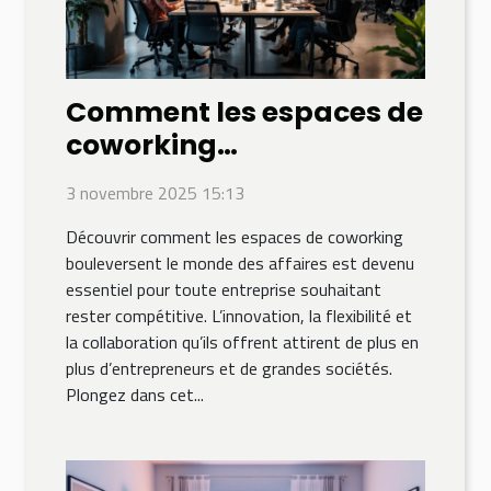
Comment les espaces de
coworking
transforment-ils le
3 novembre 2025 15:13
monde des affaires ?
Découvrir comment les espaces de coworking
bouleversent le monde des affaires est devenu
essentiel pour toute entreprise souhaitant
rester compétitive. L’innovation, la flexibilité et
la collaboration qu’ils offrent attirent de plus en
plus d’entrepreneurs et de grandes sociétés.
Plongez dans cet...