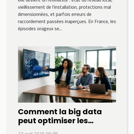
vieillissement de l’installation, protections mal
dimensionnées, et parfois erreurs de
raccordement passées inaperçues. En France, les
épisodes orageux se...
Comment la big data
peut optimiser les
stratégies financières de
23 avril 2026 09:38