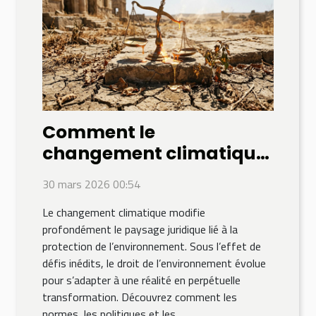
Comment le
changement climatique
influence-t-il le droit de
30 mars 2026 00:54
l'environnement ?
Le changement climatique modifie
profondément le paysage juridique lié à la
protection de l’environnement. Sous l’effet de
défis inédits, le droit de l’environnement évolue
pour s’adapter à une réalité en perpétuelle
transformation. Découvrez comment les
normes, les politiques et les...