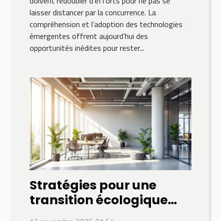
doivent redoubler d'efforts pour ne pas se
laisser distancer par la concurrence. La
compréhension et l’adoption des technologies
émergentes offrent aujourd’hui des
opportunités inédites pour rester...
Stratégies pour une
transition écologique
réussie en entreprise