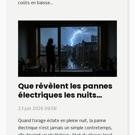
coûts en baisse...
Que révèlent les pannes
électriques les nuits
d’orage ?
23 juin 2026 09:58
Quand l’orage éclate en pleine nuit, la panne
électrique n’est jamais un simple contretemps,
elle devient un révélateur : état du réseau local,