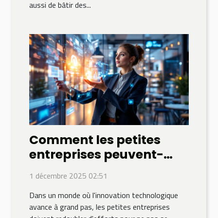
aussi de bâtir des...
Comment les petites
entreprises peuvent-
elles tirer parti des
1 décembre 2025 02:51
technologies
Dans un monde où l'innovation technologique
émergentes pour rester
avance à grand pas, les petites entreprises
compétitives ?