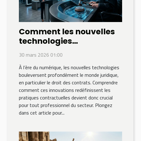
Comment les nouvelles
technologies
influencent-elles le droit
30 mars 2026 01:00
des contrats ?
À l’ère du numérique, les nouvelles technologies
bouleversent profondément le monde juridique,
en particulier le droit des contrats. Comprendre
comment ces innovations redéfinissent les
pratiques contractuelles devient donc crucial
pour tout professionnel du secteur. Plongez
dans cet article pour...