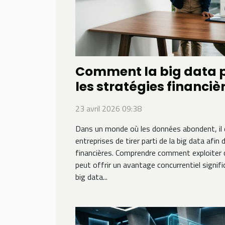
Comment la big data p
les stratégies financiè
entreprise ?
23 avril 2026 09:38
Dans un monde où les données abondent, il d
entreprises de tirer parti de la big data afin
financières. Comprendre comment exploiter 
peut offrir un avantage concurrentiel signi
big data...