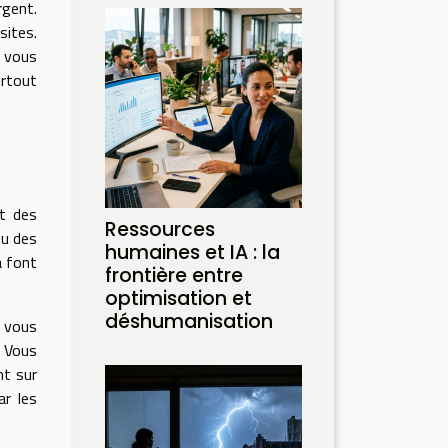
rgent.
sites.
 vous
urtout
t des
Ressources
ou des
humaines et IA : la
a font
frontière entre
optimisation et
déshumanisation
o vous
. Vous
nt sur
ar les