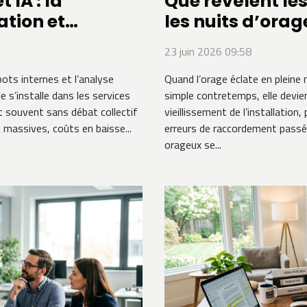
 IA : la
Que révèlent le
ation et
les nuits d’orag
23 juin 2026 09:58
bots internes et l’analyse
Quand l’orage éclate en pleine n
lle s’installe dans les services
simple contretemps, elle devien
it souvent sans débat collectif
vieillissement de l’installatio
 massives, coûts en baisse...
erreurs de raccordement passée
orageux se...