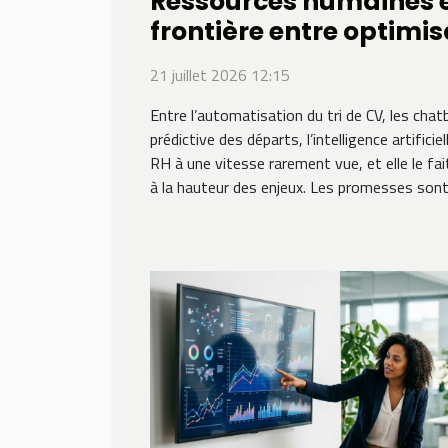
Ressources humaines et
frontière entre optimis
déshumanisation
21 juillet 2026 12:15
Entre l’automatisation du tri de CV, les chat
prédictive des départs, l’intelligence artificie
RH à une vitesse rarement vue, et elle le fa
à la hauteur des enjeux. Les promesses sont