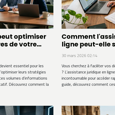
eut optimiser
Comment l'assis
res de votre
ligne peut-elle 
démarches léga
30 mars 2026 02:14
evient essentiel pour les
Vous cherchez à faciliter vos 
 d’optimiser leurs stratégies
? L’assistance juridique en li
ces volumes d’informations
incontournable pour accéder ra
ficatif. Découvrez comment la
guide, découvrez comment ces 