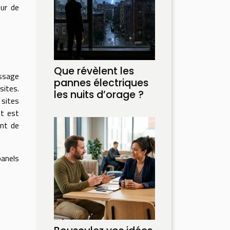
sur de
Que révèlent les
issage
pannes électriques
sites.
les nuits d’orage ?
 sites
nt est
ant de
panels