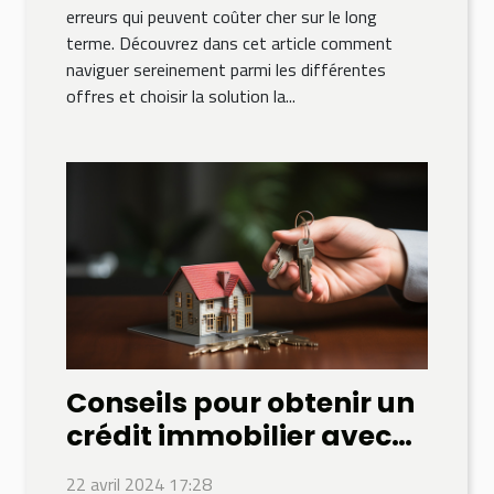
erreurs qui peuvent coûter cher sur le long
terme. Découvrez dans cet article comment
naviguer sereinement parmi les différentes
offres et choisir la solution la...
Conseils pour obtenir un
crédit immobilier avec
un taux d'intérêt
22 avril 2024 17:28