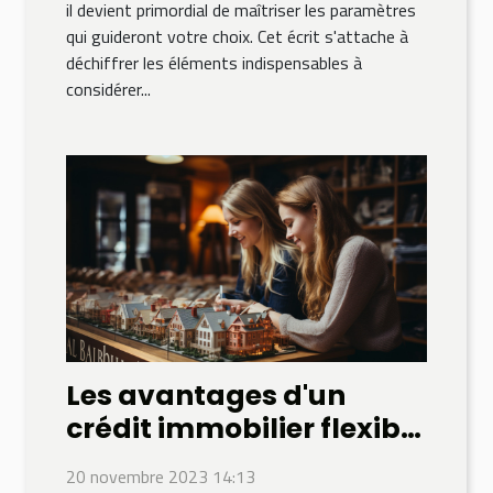
il devient primordial de maîtriser les paramètres
qui guideront votre choix. Cet écrit s'attache à
déchiffrer les éléments indispensables à
considérer...
Les avantages d'un
crédit immobilier flexible
pour les entrepreneurs
20 novembre 2023 14:13